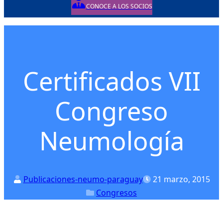
CONOCE A LOS SOCIOS
Posted on
Posted in
Certificados VII
Congreso
Neumología
Publicaciones-neumo-paraguay
21 marzo, 2015
Congresos