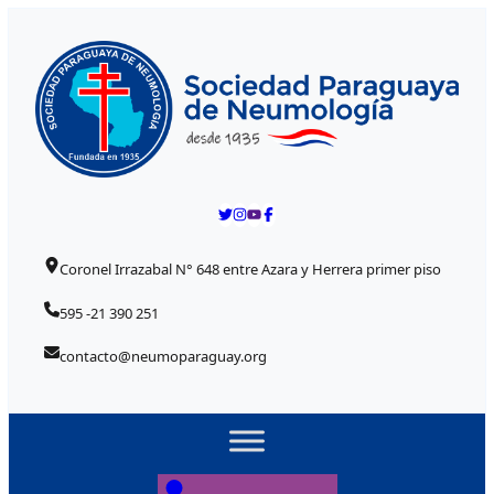
Skip to content
Posted on
Posted on
Posted on
Posted on
Posted on
Coronel Irrazabal N° 648 entre Azara y Herrera primer piso
595 -21 390 251
contacto@neumoparaguay.org