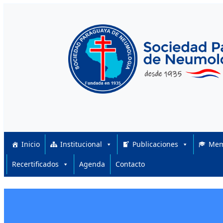
Skip to content
Inicio
Institucional
Publicaciones
Mem
Recertificados
Agenda
Contacto
Posted on
Posted in