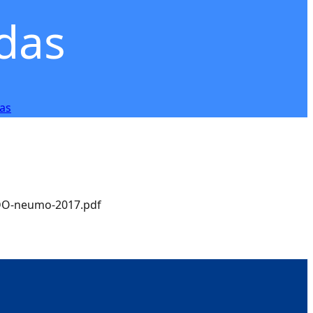
das
ias
DO-neumo-2017.pdf