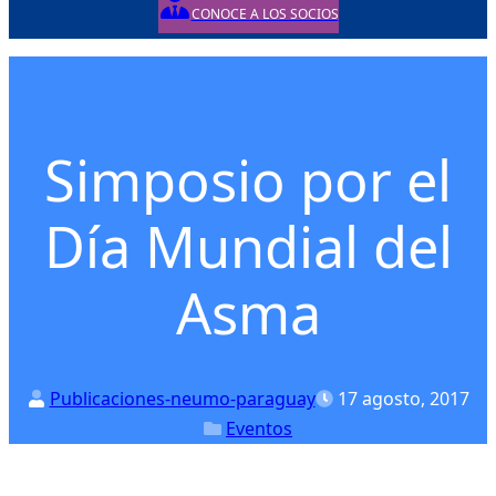
CONOCE A LOS SOCIOS
Posted on
Posted in
Simposio por el
Día Mundial del
Asma
Publicaciones-neumo-paraguay
17 agosto, 2017
Eventos