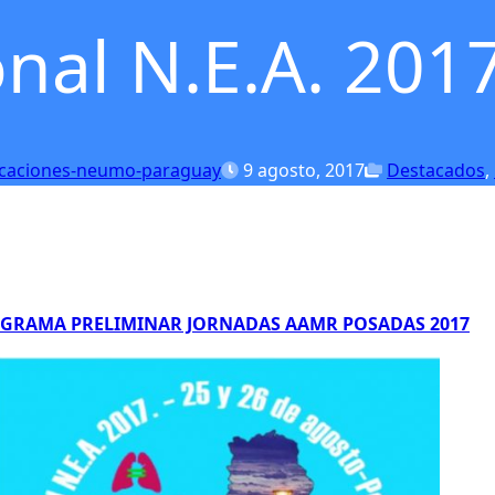
nal N.E.A. 2017
icaciones-neumo-paraguay
9 agosto, 2017
Destacados
,
GRAMA PRELIMINAR JORNADAS AAMR POSADAS 2017