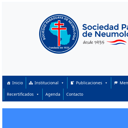
Skip to content
Inicio
Institucional
Publicaciones
Mem
Recertificados
Agenda
Contacto
Posted on
Posted in