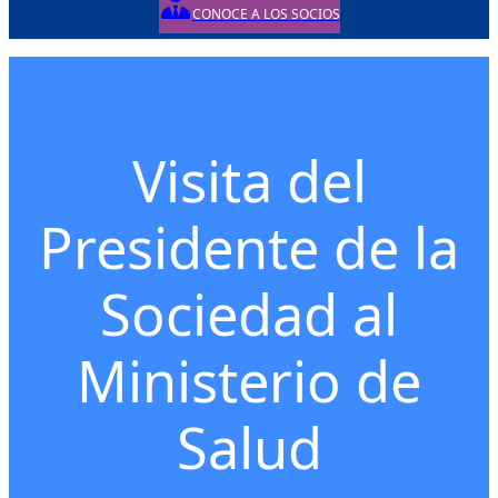
CONOCE A LOS SOCIOS
Posted on
Posted in
Visita del
Presidente de la
Sociedad al
Ministerio de
Salud