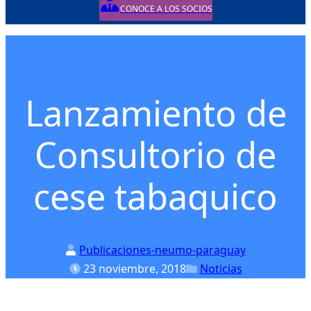
CONOCE A LOS SOCIOS
Posted on
Posted in
Lanzamiento de
Consultorio de
cese tabaquico
Publicaciones-neumo-paraguay
23 noviembre, 2018
Noticias