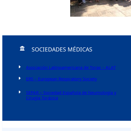
SOCIEDADES MÉDICAS
Asociación Latinoamericana de Torax – ALAT
ERS – European Respiratory Society
SEPAR – Sociedad Española de Neumología y
Cirugía Torácica