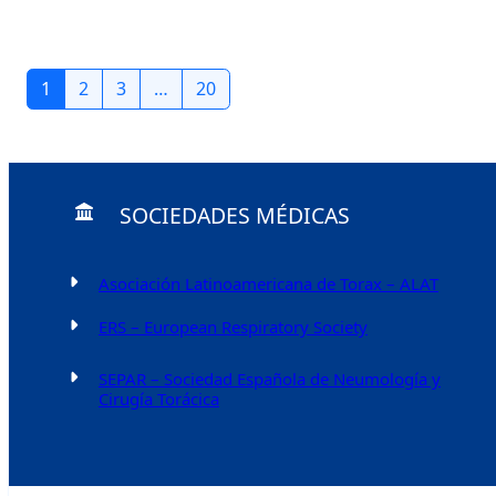
1
2
3
…
20
SOCIEDADES MÉDICAS
Asociación Latinoamericana de Torax – ALAT
ERS – European Respiratory Society
SEPAR – Sociedad Española de Neumología y
Cirugía Torácica