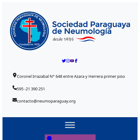
Skip to content
Posted on
Posted on
Posted on
Posted on
Posted on
Coronel Irrazabal N° 648 entre Azara y Herrera primer piso
595 -21 390 251
contacto@neumoparaguay.org