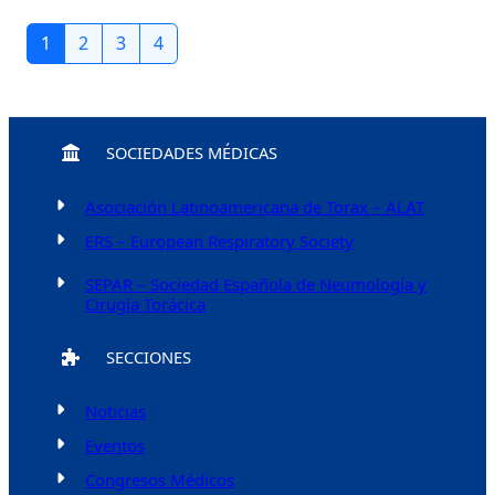
1
2
3
4
SOCIEDADES MÉDICAS
Asociación Latinoamericana de Torax – ALAT
ERS – European Respiratory Society
SEPAR – Sociedad Española de Neumología y
Cirugía Torácica
SECCIONES
Noticias
Eventos
Congresos Médicos