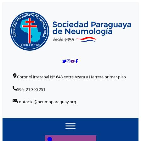
Skip to content
Posted on
Posted on
Posted on
Posted on
Posted on
Coronel Irrazabal N° 648 entre Azara y Herrera primer piso
595 -21 390 251
contacto@neumoparaguay.org