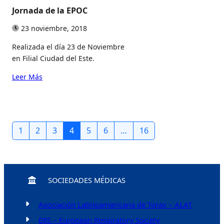
Jornada de la EPOC
23 noviembre, 2018
Realizada el día 23 de Noviembre
en Filial Ciudad del Este.
Leer Más
1
2
3
4
5
6
…
16
SOCIEDADES MÉDICAS
Asociación Latinoamericana de Torax – ALAT
ERS – European Respiratory Society