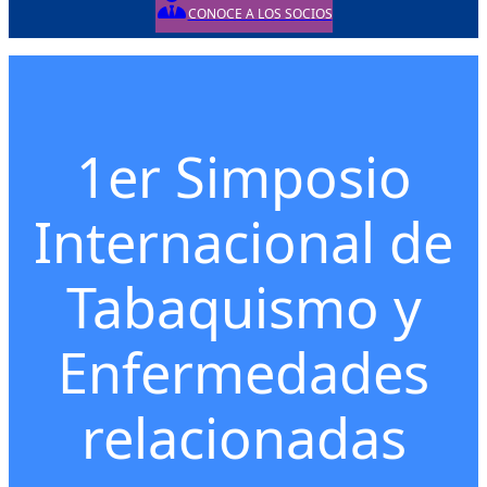
CONOCE A LOS SOCIOS
Posted on
Posted in
1er Simposio
Internacional de
Tabaquismo y
Enfermedades
relacionadas