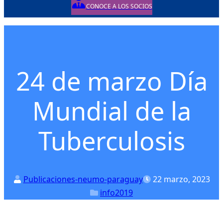
CONOCE A LOS SOCIOS
Posted on
Posted in
24 de marzo Día
Mundial de la
Tuberculosis
Publicaciones-neumo-paraguay
22 marzo, 2023
info2019