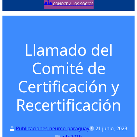
CONOCE A LOS SOCIOS
Posted on
Posted in
Llamado del
Comité de
Certificación y
Recertificación
Publicaciones-neumo-paraguay
21 junio, 2023
info2019